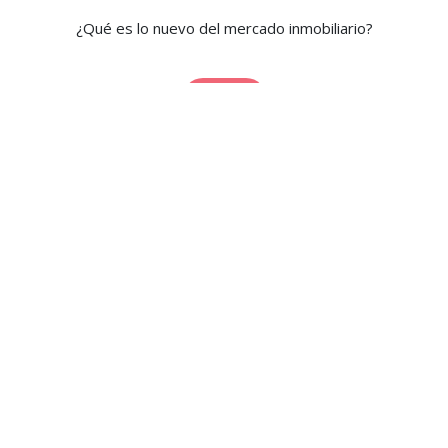
¿Qué es lo nuevo del mercado inmobiliario?
Blog
comment
Testimonios
Nuestros clientes te inspiran.
Ver testimonios