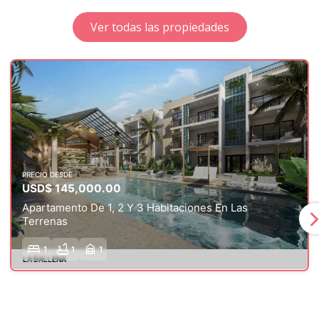
Ver todas las propiedades
PRECIO DESDE
USD$ 366,000.00
Apartamento De 2 Habitaciones En Cana Bay
chevron_
bed
bathtub
garage_home
2
2
2
CANA BAY