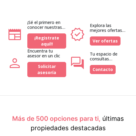
¡Sé el primero en
Explora las
conocer nuestras
newspaper
verified
mejores ofertas
nuevas opciones!
del mercado
¡Registrate
Ver ofertas
aquí!!
Encuentra tu
Tu espacio de
asesor en un clic
person
forum
consultas
inmobiliarias es
Solicitar
gratuito
Contacto
asesoría
Más de 500 opciones para ti,
últimas
propiedades destacadas