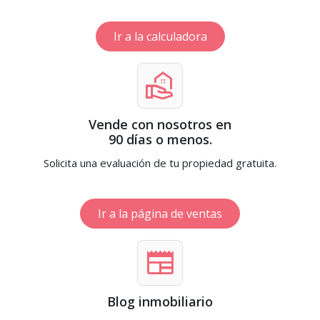
Ir a la calculadora
real_estate_agent
Vende con nosotros en
90 días o menos.
Solicita una evaluación de tu propiedad gratuita.
Ir a la página de ventas
newspaper
Blog inmobiliario