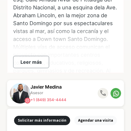
Distrito Nacional, a una esquina dela Ave.
Abraham Lincoln, en la mejor zona de
Santo Domingo por sus espectaculares
vistas al mar, así como la cercanía y el
acceso a Down town Santo Domingo.
Múltiples vías de acceso comunican el
proyecto con importantes centros
Leer más
comerciales, educativos, religiosos,
parques, gimnasios y de recreación. Al
dicho proyecto encontrarse en un
farallón, las vistas ininterrumpidas al mar
Javier Medina
phone
Asesor
y la ciudad te cautivarán, y las mismas
+1 (849) 354-4444
verified
nunca podrán ser obstruidas, por lo cual
el mar siempre será el mar, y la ciudad
siempre será la ciudad.
Solicitar más información
Agendar una visita