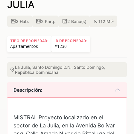
JULIA
bedroom_parent
garage
bathroom
square_foot
3
Hab.
2
Parq.
2
Baño(s)
112 Mt²
TIPO DE PROPIEDAD:
ID DE PROPIEDAD:
Apartamentos
#1230
La Julia, Santo Domingo D.N., Santo Domingo,
location_on
República Dominicana
Descripción:
MISTRAL Proyecto localizado en el
sector de La Julia, en la Avenida Bolívar
esq. Calle Amada Nivar de Pittaluga del