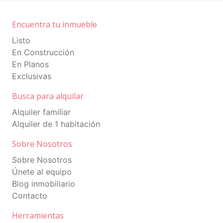
baby-showers y celebraciones de
Encuentra tu inmueble
aniversario y cumpleaños. Localizado en
el Piso 16 con las más espectaculares
Listo
En Construcción
vistas al mar y la ciudad.
En Planos
•The Pet-Station:Área especial al aire
Exclusivas
libre para el esparcimiento de tu mejor
Busca para alquilar
amigo (mascotas).
Alquiler familiar
•The Playground: Área de juego de niños
Alquiler de 1 habitación
profesionalmente decorada, con con
Sobre Nosotros
pantallas aptas para jugar video juegos
Sobre Nosotros
•Terraza con outdoor cinema, incluyendo
Únete al equipo
proyector para exteriores a ser utilizado
Blog inmobiliario
en proyecciones nocturnas.
Contacto
•Sistema de sonido y Wi-Fi en las áreas
Herramientas
sociales.