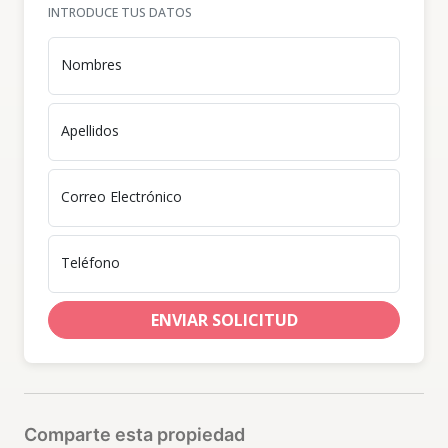
INTRODUCE TUS DATOS
CARACTERÍSTICAS
•Localizado en la misma Ave. Bolívar, con
Nombres
acceso a todas sus atracciones y
amenidades.
Apellidos
•Dos y tres parqueos por apartamento:
Facilidades de valet parking.
Correo Electrónico
•Dos ascensores de última generación.
•Amplio lobby en mármol. Diseñado,
Teléfono
climatizado y decorado
profesionalmente.
ENVIAR SOLICITUD
•The Aqua Lounge: Jacuzzis para
adultos en el nivel 16 con área de BBQ y
Bar, así como con una impresionante
vista al mar y la ciudad.
Comparte esta propiedad