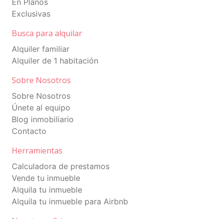
En Planos
Exclusivas
Separa tu apartamento con RD$100,000.
Busca para alquilar
Inicial desde 20% del precio de venta.
Alquiler familiar
6 a 12 meses para el financiamiento de la
Alquiler de 1 habitación
cuota inicial.
Sobre Nosotros
80% Contra Entrega
Sobre Nosotros
Aplica Bono de Primera Vivienda (en
Únete al equipo
algunas tipologías)
Blog inmobiliario
Contacto
Financiamiento disponible con los
principales bancos de la República
Herramientas
Dominicana.
Calculadora de prestamos
Vende tu inmueble
Alquila tu inmueble
Alquila tu inmueble para Airbnb