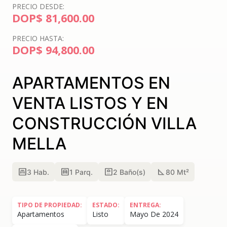
PRECIO DESDE:
DOP$ 81,600.00
PRECIO HASTA:
DOP$ 94,800.00
APARTAMENTOS EN
VENTA LISTOS Y EN
CONSTRUCCIÓN VILLA
MELLA
bedroom_parent
garage
bathroom
square_foot
3
Hab.
1
Parq.
2
Baño(s)
80 Mt²
TIPO DE PROPIEDAD:
ESTADO:
ENTREGA:
Apartamentos
Listo
Mayo De 2024