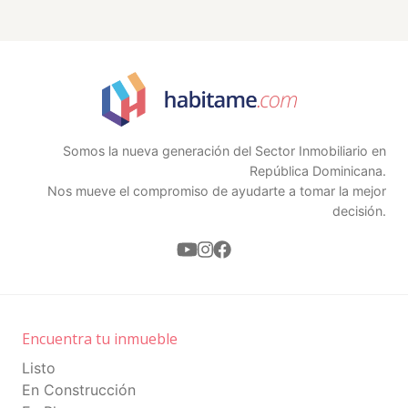
Terraza privada aptos 4to nivel y patio
en el 1er nivel
Parqueo privado
Características del residencial:
Piscinas
Somos la nueva generación del Sector Inmobiliario en
Cancha Basketball
República Dominicana.
Nos mueve el compromiso de ayudarte a tomar la mejor
Área de BBQ
decisión.
Área juego de niños
Área verde
Área para mascotas
Encuentra tu inmueble
Caminería
Listo
Área social y funcional
En Construcción
PLAN DE PAGO: