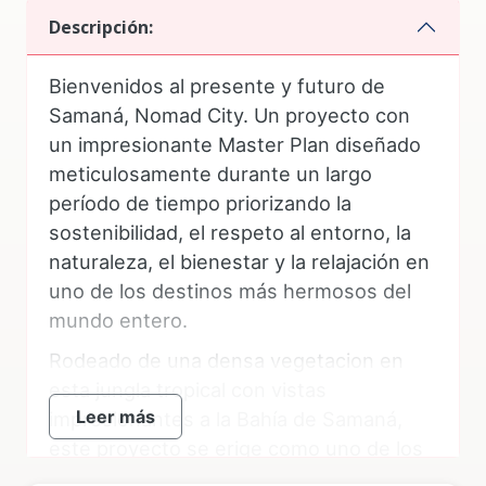
Descripción:
Bienvenidos al presente y futuro de
Samaná, Nomad City. Un proyecto con
un impresionante Master Plan diseñado
meticulosamente durante un largo
período de tiempo priorizando la
sostenibilidad, el respeto al entorno, la
naturaleza, el bienestar y la relajación en
uno de los destinos más hermosos del
mundo entero.
Rodeado de una densa vegetacion en
esta jungla tropical con vistas
Leer más
impresionantes a la Bahía de Samaná,
este proyecto se erige como uno de los
más importantes de toda Republica