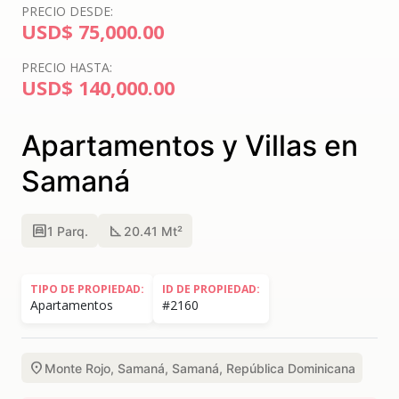
PRECIO DESDE:
USD$ 75,000.00
PRECIO HASTA:
USD$ 140,000.00
Apartamentos y Villas en
Samaná
garage
square_foot
1
Parq.
20.41 Mt²
TIPO DE PROPIEDAD:
ID DE PROPIEDAD:
Apartamentos
#2160
location_on
Monte Rojo, Samaná, Samaná, República Dominicana