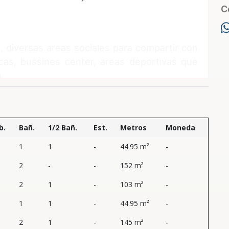
C
, diversas areas sociales para compartir con
icas, bussines center, areas deportivas que
a.
b.
Bañ.
1/2 Bañ.
Est.
Metros
Moneda
1
1
-
44.95 m²
-
2
-
-
152 m²
-
2
1
-
103 m²
-
1
1
-
44.95 m²
-
2
1
-
145 m²
-