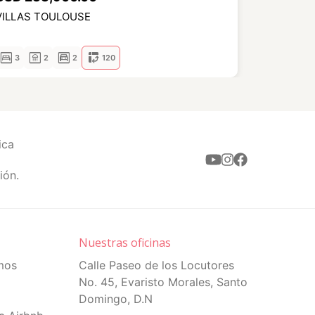
VILLAS TOULOUSE
Apto. 2 H
bedroom_parent
bathroom
garage
pivot_table_chart
bedroom_parent
bathroom
3
2
2
120
2
ica
ión.
Nuestras oficinas
mos
Calle Paseo de los Locutores
No. 45, Evaristo Morales, Santo
Domingo, D.N