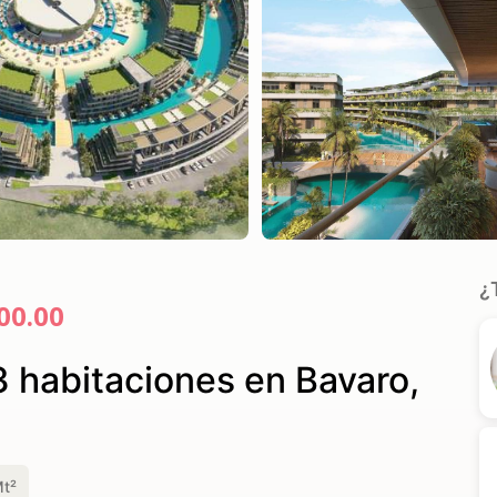
¿
00.00
3 habitaciones en Bavaro,
t²