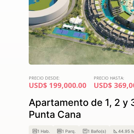
PRECIO DESDE:
PRECIO HASTA:
USD$ 199,000.00
USD$ 369,0
Apartamento de 1, 2 y 
Punta Cana
bedroom_parent
garage
bathroom
square_foot
1
Hab.
1
Parq.
1
Baño(s)
44.95 M