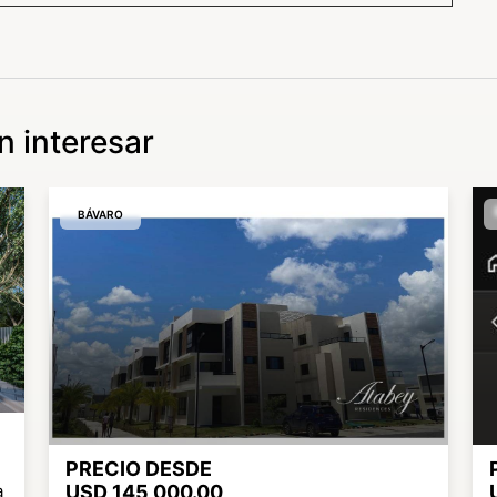
 interesar
BÁVARO
sde una
idad de acceso a traves de elevadores en
PRECIO DESDE
a
USD 145,000.00