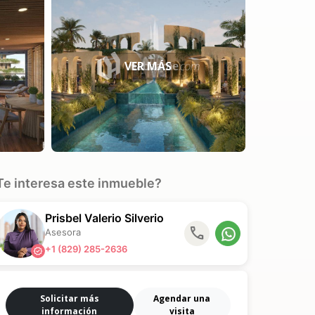
Te interesa este inmueble?
Prisbel Valerio Silverio
phone
Asesora
+1 (829) 285-2636
verified
Solicitar más
Agendar una
información
visita