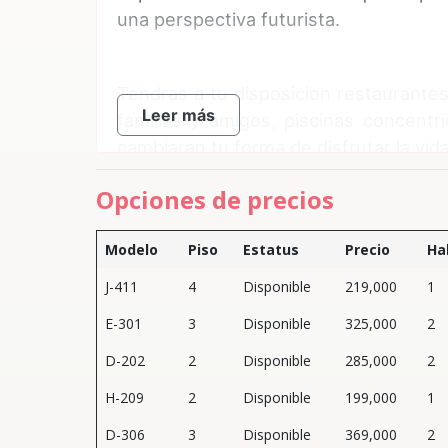
una perspectiva futurista.
Tendras a tu disposicion restaurantes
Leer más
familias y amigos, piscinas concentr
cambiaran tu forma de disfrutar la vid
Opciones de precios
Modelo
Piso
Estatus
Precio
Ha
AMENIDADES:
J-411
4
Disponible
219,000
1
E-301
3
Disponible
325,000
2
Zona deportiva.
D-202
2
Disponible
285,000
2
Area commercial.
H-209
2
Disponible
199,000
1
Zonas verdes.
D-306
3
Disponible
369,000
2
Beach Club.