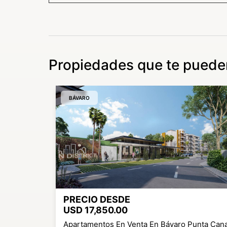
Piscina de 18,000m2
Sendero ecologico.
Spa.
Propiedades que te pueden
Restaurantes.
Canchas de tennis.
BÁVARO
Gimnasio.
Disfruta de hermosos atardeceres de
terraza con vistas panoramicas, facil
los diferentes bloques.
PRECIO DESDE
USD 17,850.00
a Desde
Apartamentos En Venta En Bávaro Punta Can