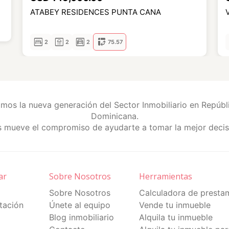
ATABEY RESIDENCES PUNTA CANA
bedroom_parent
bathroom
garage
pivot_table_chart
 la misma
2
2
2
75.57
a
mos la nueva generación del Sector Inmobiliario en Repúbl
Dominicana.
 mueve el compromiso de ayudarte a tomar la mejor decis
al Punta
ar
Sobre Nosotros
Herramientas
Sobre Nosotros
Calculadora de presta
itación
Únete al equipo
Vende tu inmueble
Blog inmobiliario
Alquila tu inmueble